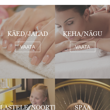
KÄED/JALAD
KEHA/NÄGU
VAATA
VAATA
LASTELE/NOORTELE
SPAA