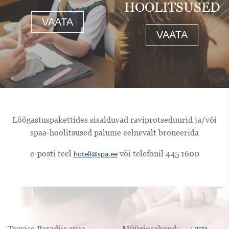
HOOLITSUSED
VAATA
VAATA
Lõõgastuspakettides sisalduvad raviprotseduurid ja/või
spaa-hoolitsused palume eelnevalt broneerida
e-posti teel
või telefonil 445 1600
hotell@spa.ee
Tervise Paradiis spaa-
Müügiosakond:
+372